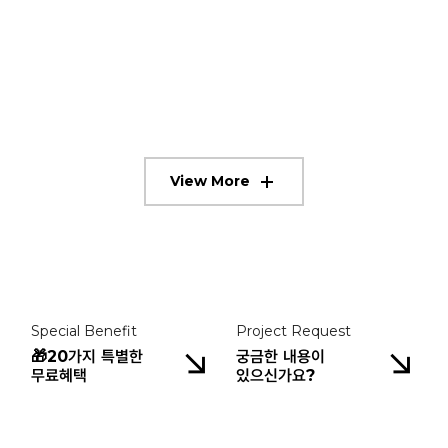
골드원호텔앤스위트
성심당
국보디자인
쎄트렉아이
KBS아트비전미용학원
formulier
폴바셋(E-Shop)
삼성화재 기업안전연구소
대한수영연맹
명륜당 (명륜진사갈비)
View More
Special Benefit
Project Request
🎁20가지 특별한
궁금한 내용이
무료혜택
있으신가요?